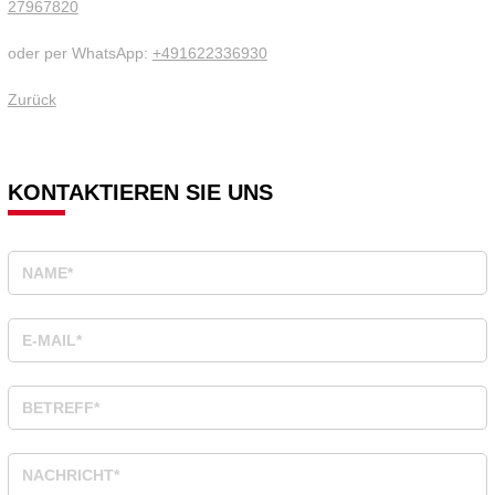
27967820
oder per WhatsApp:
+491622336930
Zurück
KONTAKTIEREN SIE UNS